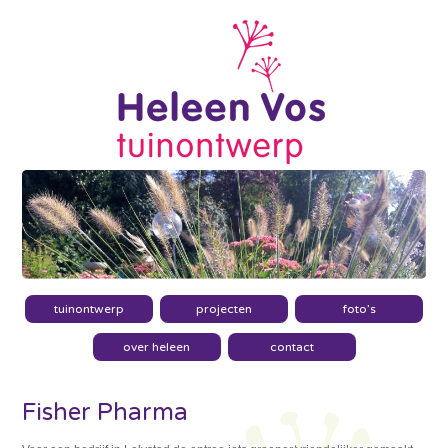
tuinontwerp
projecten
foto’s
over heleen
contact
Fisher Pharma