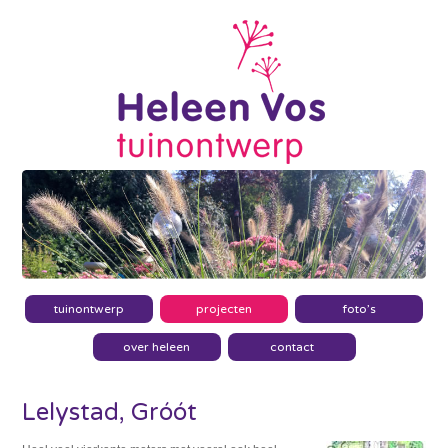
tuinontwerp
projecten
foto’s
over heleen
contact
Lelystad, Gróót