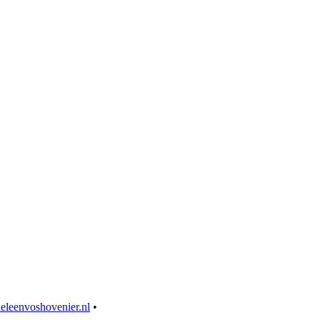
eleenvoshovenier.nl
•