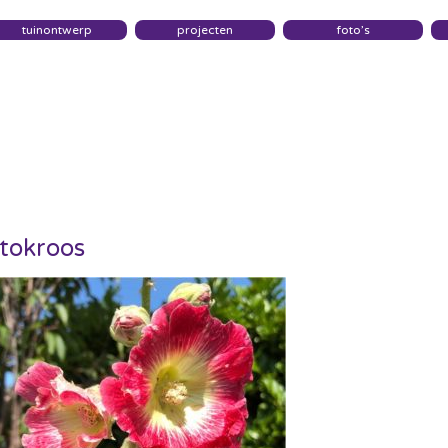
tuinontwerp
projecten
foto’s
tokroos