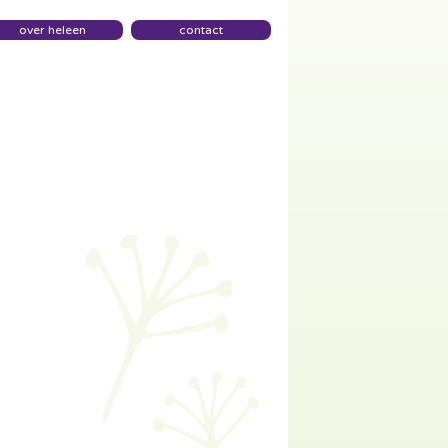
over heleen
contact