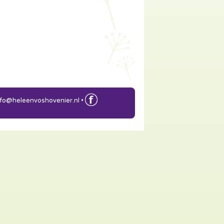
nfo@heleenvoshovenier.nl
•