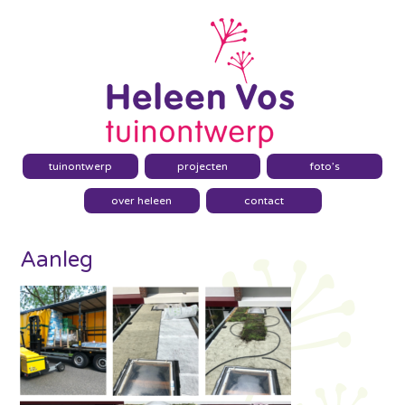
tuinontwerp
projecten
foto’s
over heleen
contact
Aanleg