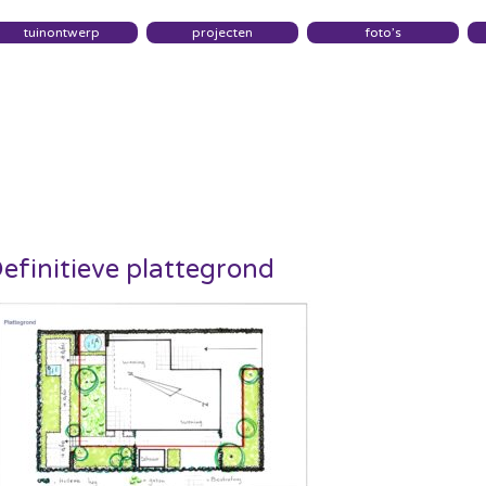
tuinontwerp
projecten
foto’s
efinitieve plattegrond