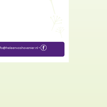
nfo@heleenvoshovenier.nl
•