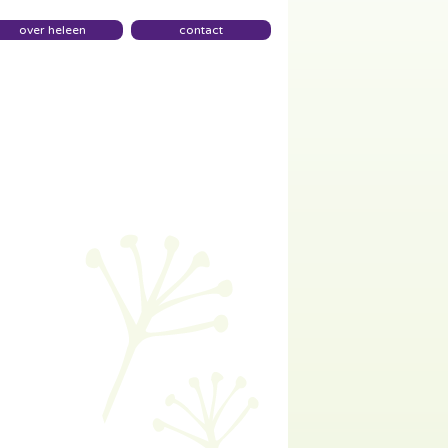
over heleen
contact