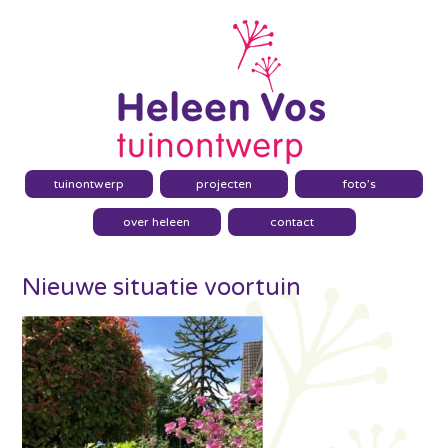
tuinontwerp
projecten
foto’s
over heleen
contact
Nieuwe situatie voortuin