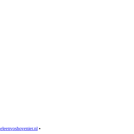
eleenvoshovenier.nl
•