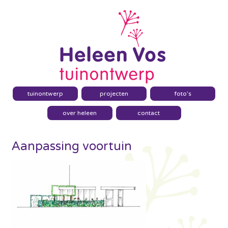
tuinontwerp
projecten
foto’s
over heleen
contact
Aanpassing voortuin