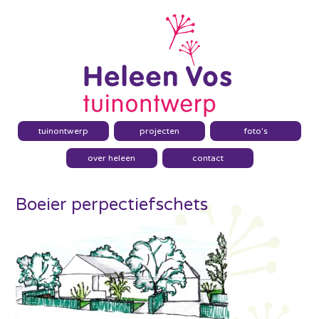
tuinontwerp
projecten
foto’s
over heleen
contact
Boeier perpectiefschets