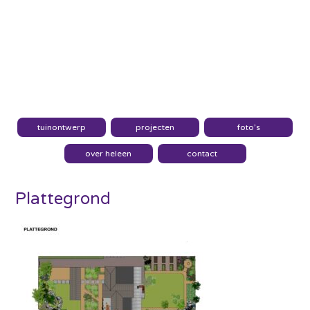
tuinontwerp
projecten
foto’s
over heleen
contact
Plattegrond