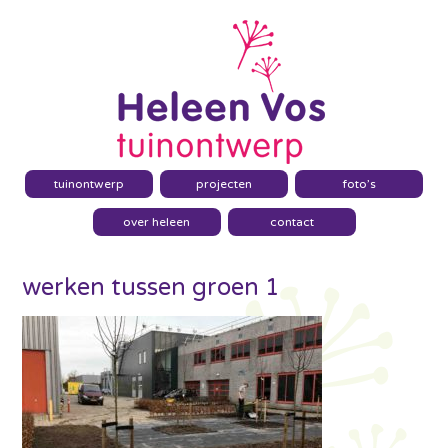
tuinontwerp
projecten
foto’s
over heleen
contact
werken tussen groen 1